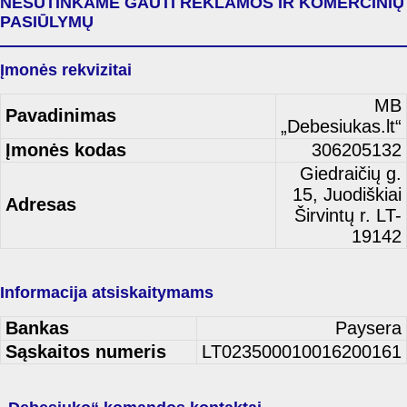
NESUTINKAME GAUTI REKLAMOS IR KOMERCINIŲ
PASIŪLYMŲ
Įmonės rekvizitai
MB
Pavadinimas
„Debesiukas.lt“
Įmonės kodas
306205132
Giedraičių g.
15, Juodiškiai
Adresas
Širvintų r. LT-
19142
Informacija atsiskaitymams
Bankas
Paysera
Sąskaitos numeris
LT023500010016200161